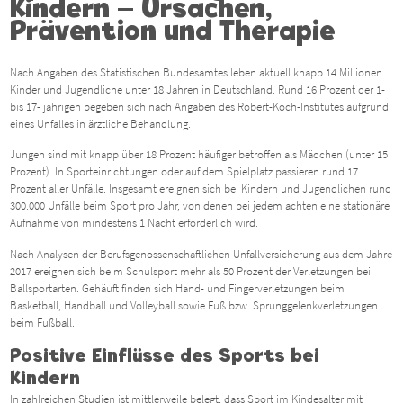
Kindern – Ursachen,
Prävention und Therapie
Nach Angaben des Statistischen Bundesamtes leben aktuell knapp 14 Millionen
Kinder und Jugendliche unter 18 Jahren in Deutschland. Rund 16 Prozent der 1-
bis 17- jährigen begeben sich nach Angaben des Robert-Koch-Institutes aufgrund
eines Unfalles in ärztliche Behandlung.
Jungen sind mit knapp über 18 Prozent häufiger betroffen als Mädchen (unter 15
Prozent). In Sporteinrichtungen oder auf dem Spielplatz passieren rund 17
Prozent aller Unfälle. Insgesamt ereignen sich bei Kindern und Jugendlichen rund
300.000 Unfälle beim Sport pro Jahr, von denen bei jedem achten eine stationäre
Aufnahme von mindestens 1 Nacht erforderlich wird.
Nach Analysen der Berufsgenossenschaftlichen Unfallversicherung aus dem Jahre
2017 ereignen sich beim Schulsport mehr als 50 Prozent der Verletzungen bei
Ballsportarten. Gehäuft finden sich Hand- und Fingerverletzungen beim
Basketball, Handball und Volleyball sowie Fuß bzw. Sprunggelenkverletzungen
beim Fußball.
Positive Einflüsse des Sports bei
Kindern
In zahlreichen Studien ist mittlerweile belegt, dass Sport im Kindesalter mit