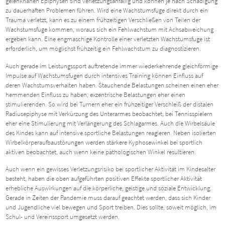
gelenknahen Epiphysen sind verletzungsanfällig und können je nach Schädigung
zu dauerhaften Problemen führen. Wird eine Wachstumsfuge direkt durch ein
Trauma verletzt, kann es zu einem frühzeitigen Verschließen von Teilen der
Wachstumsfuge kommen, woraus sich ein Fehlwachstum mit Achsabweichung
ergeben kann. Eine engmaschige Kontrolle einer verletzten Wachstumsfuge ist
erforderlich, um möglichst frühzeitig ein Fehlwachstum zu diagnostizieren.
Auch gerade im Leistungssport auftretende immer wiederkehrende gleichförmige
Impulse auf Wachstumsfugen durch intensives Training können Einfluss auf
deren Wachstumsverhalten haben. Stauchende Belastungen scheinen einen eher
hemmenden Einfluss zu haben, exzentrische Belastungen eher einen
stimulierenden. So wird bei Turnern eher ein frühzeitiger Verschleiß der distalen
Radiusepiphyse mit Verkürzung des Unterarmes beobachtet, bei Tennisspielern
eher eine Stimulierung mit Verlängerung des Schlagarmes. Auch die Wirbelsäule
des Kindes kann auf intensive sportliche Belastungen reagieren. Neben isolierten
Wirbelkörperaufbaustörungen werden stärkere Kyphosewinkel bei sportlich
aktiven beobachtet, auch wenn keine pathologischen Winkel resultieren.
Auch wenn ein gewisses Verletzungsrisiko bei sportlicher Aktivität im Kindesalter
besteht, haben die oben aufgeführten positiven Effekte sportlicher Aktivität
erhebliche Auswirkungen auf die körperliche, geistige und soziale Entwicklung.
Gerade in Zeiten der Pandemie muss darauf geachtet werden, dass sich Kinder
und Jugendliche viel bewegen und Sport treiben. Dies sollte, soweit möglich, im
Schul- und Vereinssport umgesetzt werden.