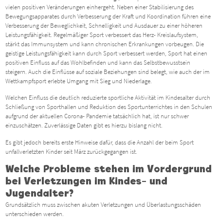
vielen positiven Veränderungen einhergeht. Neben einer Stabilisierung des
Bewegungsapparates durch Verbesserung der Kraft und Koordination führen eine
Verbesserung der Beweglichkeit, Schnelligkeit und Ausdauer zu einer höheren
Leistungsfähigkeit. Regelmäßiger Sport verbessert das Herz- Kreislaufsystem,
stärkt das Immunsystem und kann chronischen Erkrankungen vorbeugen. Die
geistige Leistungsfähigkeit kann durch Sport verbessert werden, Sport hat einen
positiven Einfluss auf das Wohlbefinden und kann das Selbstbewusstsein
steigern. Auch die Einflüsse auf soziale Beziehungen sind belegt, wie auch der im
Wettkampfsport erlebte Umgang mit Sieg und Niederlage.
Welchen Einfluss die deutlich reduzierte sportliche Aktivität im Kindesalter durch
Schließung von Sporthallen und Reduktion des Sportunterrichtes in den Schulen
aufgrund der aktuellen Corona- Pandemie tatsächlich hat, ist nur schwer
einzuschätzen. Zuverlässige Daten gibt es hierzu bislang nicht.
Es gibt jedoch bereits erste Hinweise dafür, dass die Anzahl der beim Sport
unfallverletzten Kinder seit März zurückgegangen ist.
Welche Probleme stehen im Vordergrund
bei Verletzungen im Kindes- und
Jugendalter?
Grundsätzlich muss zwischen akuten Verletzungen und Überlastungsschäden
unterschieden werden.