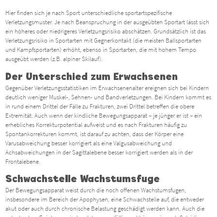
Hier finden sich je nach Sport unterschiedliche sportartspezifische
Verletzungsmuster. Je nach Beanspruchung in der ausgeübten Sportart lässt sich
ein höheres oder niedrigeres Verletzungsrisiko abschätzen. Grundsätzlich ist das
Verletzungsrisiko in Sportarten mit Gegnerkontakt (die meisten Ballsportarten
und Kampfsportarten) erhöht, ebenso in Sportarten, die mit hohem Tempo
ausgeübt werden (z.B. alpiner Skilauf).
Der Unterschied zum Erwachsenen
Gegenüber Verletzungsstatistiken im Erwachsenenalter ereignen sich bei Kindern
deutlich weniger Muskel-, Sehnen- und Bandverletzungen. Bei Kindern kommt es
in rund einem Drittel der Fälle zu Frakturen, zwei Drittel betreffen die obere
Extremität. Auch wenn der kindliche Bewegungsapparat – je jünger er ist – ein
erhebliches Korrekturpotential aufweist und es nach Frakturen häufig zu
Spontankorrekturen kommt, ist darauf zu achten, dass der Körper eine
Varusabweichung besser korrigiert als eine Valgusabweichung und
Achsabweichungen in der Sagittalebene besser korrigiert werden als in der
Frontalebene.
Schwachstelle Wachstumsfuge
Der Bewegungsapparat weist durch die noch offenen Wachstumsfugen,
insbesondere im Bereich der Apophysen, eine Schwachstelle auf, die entweder
akut oder auch durch chronische Belastung geschädigt werden kann. Auch die