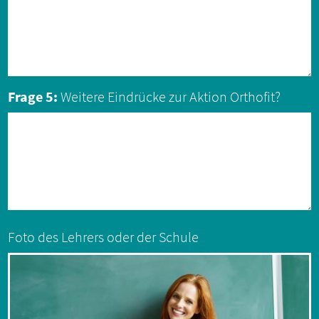
Frage 5:
Weitere Eindrücke zur Aktion Orthofit?
Foto des Lehrers oder der Schule