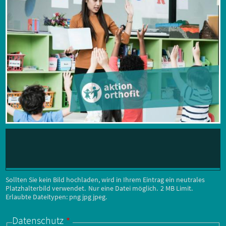
Sollten Sie kein Bild hochladen, wird in Ihrem Eintrag ein neutrales
Platzhalterbild verwendet.
Nur eine Datei möglich.
2 MB Limit.
Erlaubte Dateitypen: png jpg jpeg.
Datenschutz