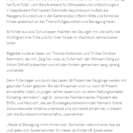
her Eure Füße“, vom Berufsverband für Orthopädie und Unfallchirurgie e.
V. Vizepräsident Prof. Karsten Dreinhöfer besuchte zum Auftakt die
Papageno Grundschule in der Gartenstraße in Berlin-Mitte und führte die
Kinder spielerisch an das Thema Fußgesundheit und Bewegung heran.
50 Kinder aus zwei Schulklassen machten bei Übungen mit, die sie für die
Wichtigkeit ihrer Füße und für ihren Körper im Wachstum sensibilisieren
sollen.
Begleitet wurde er dabei von Thomas Gottschalk und TV-Star Christian
Bahrmann, der mit „Zeig her, wozu du Füße hast“ den Mitmach-Song zur
Aktion Orthofit präsentiert und mit den Kindern gemeinsam sang, sprang
und tanzte.
Denn Füße tragen uns durch das Leben: 98 Prozent der Säuglinge werden mit
gesunden Füßen geboren. Bei den Erwachsen sind nur noch 30 Prozent
einwandfrei intakt.„In jungen Jahren lassen sich vor allem Haltungsschäden
frühzeitig verhindern“, sagt Dr. Johannes Flechtenmacher, Präsident des
BVOU, und freut sich, das der Bundesgesundheitsminister Hermann Gröhe
die bundesweite Initiative unterstützt und sich bereit erklärt hat, in diesem
Jahr die Bundesschirmherrschaft zu übernehmen.
„Heute ist Bewegung nicht immer cool. Da hocken viele mit einer App da
und laden sich Spiele herunter. Wir haben als Kinder oft Spiele selber