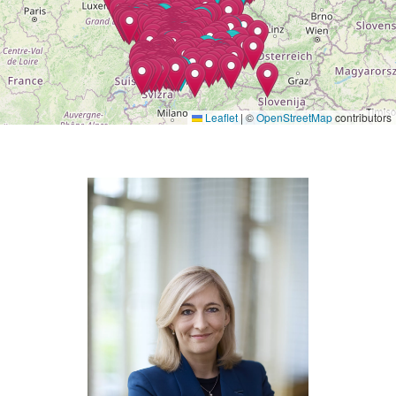
Leaflet
|
©
OpenStreetMap
contributors