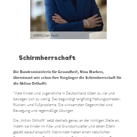
©BMG/Jan Pauls
Schirmherrschaft
Die Bundesministerin für Gesundheit, Nina Warken,
übernimmt wie schon ihre Vorgänger die Schirmherrschaft für
die Aktion Orthofit:
"Viele Kinder und Jugendliche in Deutschland sitzen zu viel und
bewegen sich zu wenig. Das begünstigt langfristig Haltungsschäden,
Rücken- und Fußprobleme. Die wirksamsten Gegenmittel sind
Bewegung und regelmäßige Übungen.
Die „Aktion Orthofit“ setzt deshalb genau an der richtigen Stelle an,
indem sie Kinder im Kita- und Grundschulalter und deren Eltern
gezielt darauf anspricht. Kleinkinder haben einen natürlichen