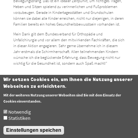
Bewegungsdrang. Das ist ein idealer Zeitpunkt, um richtiges Tragen,
Heben und Sitzen spielend zu verinnerlichen und Fußproblemen
vorzubeugen. Gerade in Kindertagesstätten und Grundschulen
können sie dabei alle Kinder erreichen, nicht nur diejenigen, in deren
Familien bereits ein hohes Gesundheitsbewusstsein vorhanden ist.
Mein Dank gilt dem Bundesverband für Orthopädie und
Unfallchirurgie und vor allem den mitwirkenden Fachkräften, die sich
in dieser Aktion engagieren. Sehr gerne übernehme ich in diesem
Jahr erstmals die Schirmherrschaft. Allen teilnehmenden Kindern
wünsche ich die beglückende Erfahrung, dass Bewegung nicht nur
wichtig für die Gesundheit ist, sondern auch Spaß macht!"
Wir setzen Cookies ein, um Ihnen die Nutzung unserer
Fußzeile
Webseiten zu erleichtern.
Datenschutzerklärung
Mit der weiteren Nutzung unserer Webseiten sind Sie mit dem Einsatz der
Barrierefreiheit
Cookies einverstanden.
Notwendig
Impressum
Statistiken
Einstellungen speichen